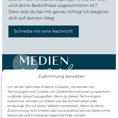
und deine Bedürfnisse zugeschnitten ist?
Dann bist du bei mir genau richtig! Ich begleite
dich auf deinem Weg.
Schreibe mir eine Nachricht
Zustimmung verwalten
Um dir ein optimales Erlebnis zu bieten, verwenden wir
Deine Grafikdesignerin für authentisches Branding
Technologien wie Cookies, um Geräteinformationen zu speichern
in Bad Orb & dem Main-Kinzig-Kreis.
und/oder darauf zuzugreifen. Wenn du diesen Technologien
zustimmst, können wir Daten wie das Surfverhalten oder
Franziska Palige
eindeutige IDs auf dieser Website verarbeiten. Wenn du deine
Mail:
hallo@medien-engel.de
Zustimmung nicht erteilst oder zurückziehst, können bestimmte
Merkmale und Funktionen beeinträchtigt werden.
Tel:
0160 95050773