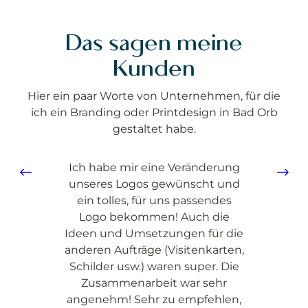
Das sagen meine
Kunden
Hier ein paar Worte von Unternehmen, für die
ich ein Branding oder Printdesign in Bad Orb
gestaltet habe.
it
Ich habe mir eine Veränderung
Wi
unseres Logos gewünscht und
un
ven
ein tolles, für uns passendes
Kanz
g und
Logo bekommen! Auch die
wi
aben.
Ideen und Umsetzungen für die
rere
anderen Aufträge (Visitenkarten,
Z
 Wir
Schilder usw.) waren super. Die
ange
euen
Zusammenarbeit war sehr
angenehm! Sehr zu empfehlen,