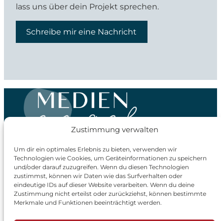
lass uns über dein Projekt sprechen.
Schreibe mir eine Nachricht
Zustimmung verwalten
Um dir ein optimales Erlebnis zu bieten, verwenden wir
Deine Grafikdesignerin für authentisches Branding
Technologien wie Cookies, um Geräteinformationen zu speichern
in Bad Orb & dem Main-Kinzig-Kreis.
und/oder darauf zuzugreifen. Wenn du diesen Technologien
zustimmst, können wir Daten wie das Surfverhalten oder
Franziska Palige
eindeutige IDs auf dieser Website verarbeiten. Wenn du deine
Mail:
hallo@medien-engel.de
Zustimmung nicht erteilst oder zurückziehst, können bestimmte
Merkmale und Funktionen beeinträchtigt werden.
Tel:
0160 95050773
Angebot