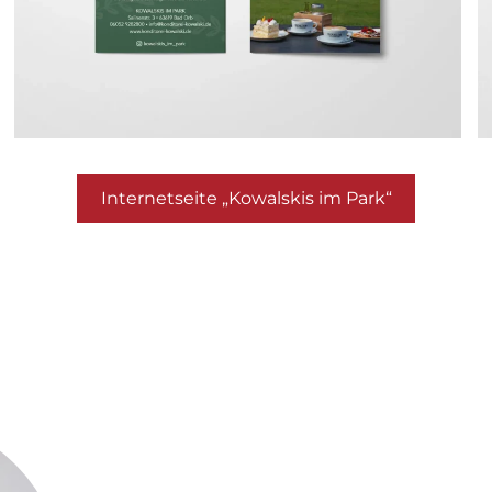
Internetseite „Kowalskis im Park“